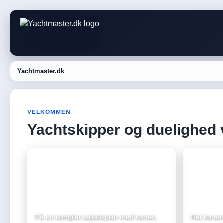
Yachtmaster.dk
VELKOMMEN
Yachtskipper og duelighed 
Min rute
Kursret
Få en komplet sejladsplan med kurser,
Ret kursen