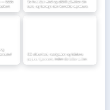
øm — både
Se hvordan vind og afdrift påvirker din
søkort.
kurs, og beregn den korrekte styrekurs.
Tjeklister
 og
rændstof
Gå sikkerhed, navigation og bådens
papirer igennem, inden du letter anker.