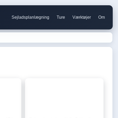
Sejladsplanlægning
Ture
Værktøjer
Om
Vindmodel