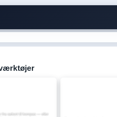
værktøjer
teskema
Strømtrekant
 fra søkort til kompas — eller