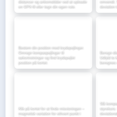
distancer og ankomsttider ved at uploade
omvendt. S
en GPX-fil eller tegn din egen rute.
deviation tr
Pejlinger
Farttrek
Bestem din position med krydspejlinger.
Omregn kompaspejlinger til
Beregn dist
søkortretninger og find krydspejlet
Udfyld to 
position på kortet.
beregnes 
Deviati
Misvisning
Slå kompa
Klik på kortet for at finde misvisningen –
styrekurs.
magnetisk variation for ethvert punkt i
deviation